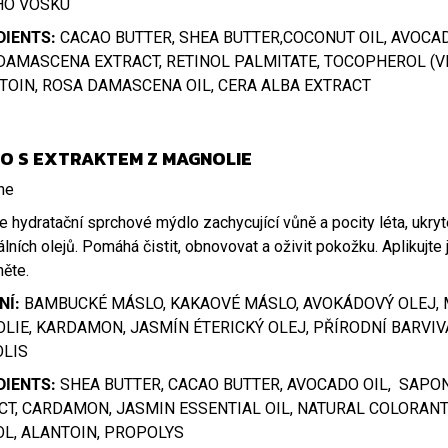
HO VOSKU
DIENTS:
CACAO BUTTER, SHEA BUTTER,COCONUT OIL, AVOCAD
DAMASCENA EXTRACT, RETINOL PALMITATE, TOCOPHEROL (VIT
TOIN, ROSA DAMASCENA OIL, CERA ALBA EXTRACT
O S EXTRAKTEM Z MAGNOLIE
 hydratační sprchové mýdlo zachycující vůně a pocity léta, ukr
lních olejů. Pomáhá čistit, obnovovat a oživit pokožku. Apliku
ěte.
NÍ:
BAMBUCKÉ MÁSLO, KAKAOVÉ MÁSLO, AVOKÁDOVÝ OLEJ, 
LIE, KARDAMON, JASMÍN ÉTERICKÝ OLEJ, PŘÍRODNÍ BARVIVA,
LIS
DIENTS:
SHEA BUTTER, CACAO BUTTER, AVOCADO OIL, SAPON
CT, CARDAMON, JASMIN ESSENTIAL OIL, NATURAL COLORANT
OL, ALANTOIN, PROPOLYS