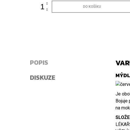
DO KOŠÍKU
POPIS
VAR
MÝDL
DISKUZE
Je oboh
Bojuje 
na mok
SLOŽE
LÉKAŘS