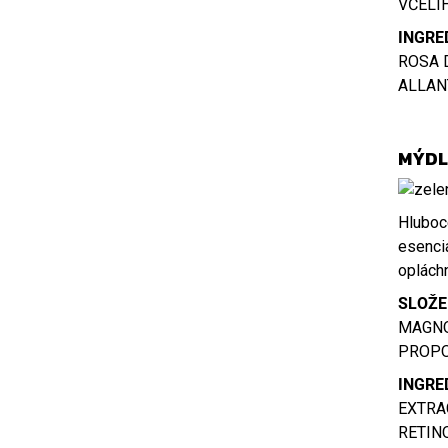
VČELÍ
INGRE
ROSA 
ALLAN
MÝDL
Hluboce
esenciá
opláchn
SLOŽE
MAGNO
PROPO
INGRE
EXTRA
RETIN