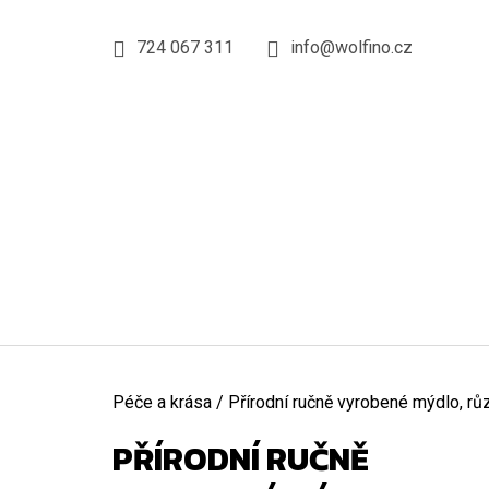
K
Přejít
na
O
724 067 311
info@wolfino.cz
ZPĚT
ZPĚT
obsah
DO
DO
Š
OBCHODU
OBCHODU
Í
K
Domů
Péče a krása
/
Přírodní ručně vyrobené mýdlo, rů
PŘÍRODNÍ RUČNĚ
KOLAGEN WOLFINO, GRASS-FED