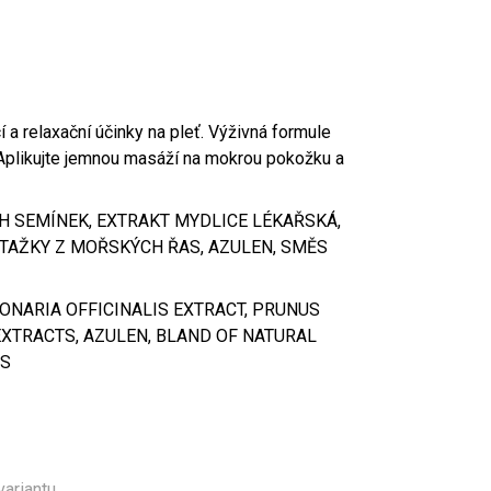
cí a relaxační účinky na pleť. Výživná formule
Aplikujte jemnou masáží na mokrou pokožku a
 SEMÍNEK, EXTRAKT MYDLICE LÉKAŘSKÁ,
ÝTAŽKY Z MOŘSKÝCH ŘAS, AZULEN, SMĚS
PONARIA OFFICINALIS EXTRACT, PRUNUS
EXTRACTS, AZULEN, BLAND OF NATURAL
YS
variantu