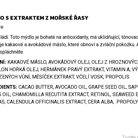
O S EXTRAKTEM Z MOŘSKÉ ŘASY
mládí. Toto mýdlo je bohaté na antioxidanty, má uklidňující, tónova
je kakaové a avokádové máslo, které obnoví a zvláční pokožku. 
opláchněte.
NÍ:
KAKAOVÉ MÁSLO, AVOKÁDOVÝ OLEJ, OLEJ Z HROZNOVÝCH
ON HOŘKÁ OLEJ, HEŘMÁNEK PRAVÝ EXTRAKT, VITAMIN A, V
ZENÝCH VŮNÍ, MĚSÍČEK EXTRAKT, VČELÍ VOSK, PROPOLIS
DIENTS:
CACAO BUTTER, AVOCADO OIL, GRAPE SEED OIL, SA
S OIL, CHAMOMILLA RECUTITA EXTRACT, RETINOL, SEAWEED 
S, CALENDULA OFFICINALIS EXTRACT, CERA ALBA, PROPOL
Zvolte 