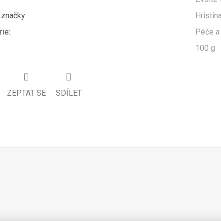
značky
:
Hristin
rie
:
Péče a
100 g
ZEPTAT SE
SDÍLET