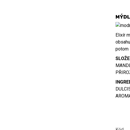
MÝDL
Elixír 
obsahu
potom 
SLOŽE
MANDL
PŘIRO
INGRE
DULCI
AROMA
Kód