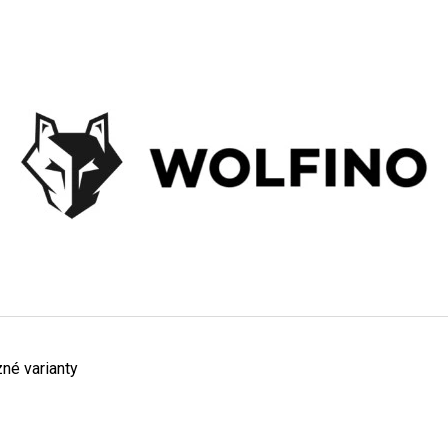
CO POTŘEBUJETE NAJÍT?
HLEDAT
DOPORUČUJEME
zné varianty
CARPAGEL, RŮZNÉ VARIANTY
KÁVA MAMACOF