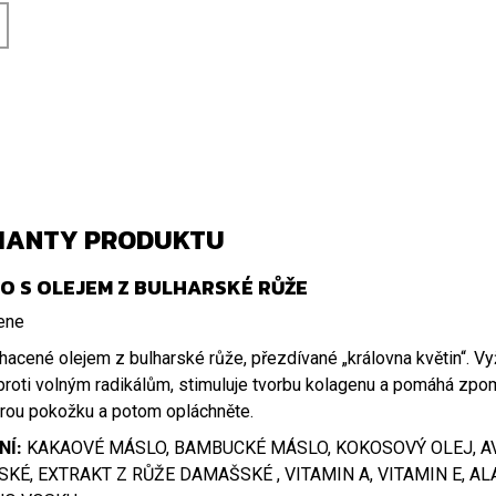
IANTY PRODUKTU
O S OLEJEM Z BULHARSKÉ RŮŽE
acené olejem z bulharské růže, přezdívané „královna květin“. Vyž
proti volným radikálům, stimuluje tvorbu kolagenu a pomáhá zpom
rou pokožku a potom opláchněte.
NÍ:
KAKAOVÉ MÁSLO, BAMBUCKÉ MÁSLO, KOKOSOVÝ OLEJ, A
KÉ, EXTRAKT Z RŮŽE DAMAŠSKÉ , VITAMIN A, VITAMIN E, A