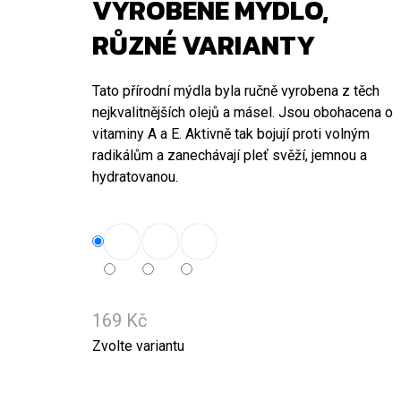
VYROBENÉ MÝDLO,
749 Kč
RŮZNÉ VARIANTY
Tato přírodní mýdla byla ručně vyrobena z těch
nejkvalitnějších olejů a másel. Jsou obohacena o
vitaminy A a E. Aktivně tak bojují proti volným
radikálům a zanechávají pleť svěží, jemnou a
hydratovanou.
169 Kč
Měrná
Zvolte variantu
cena: