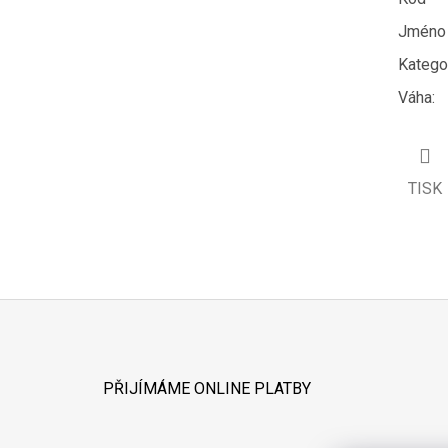
Jméno 
Katego
Váha
:
TISK
Z
Á
PŘIJÍMÁME ONLINE PLATBY
P
A