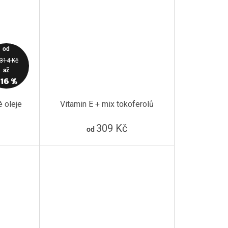
od
 314 Kč
až
16 %
 oleje
Vitamin E + mix tokoferolů
309 Kč
od