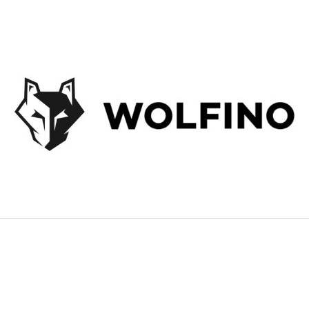
CO POTŘEBUJETE NAJÍT?
HLEDAT
DOPORUČUJEME
CARPAGEL, RŮZNÉ VARIANTY
KÁVA MAMACOF