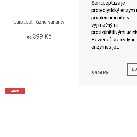
Serrapeptáza je
proteolytický enzym 
posílení imunity s
Carpagel, různé varianty
výjimečnými
protizánětlivými účink
399 Kč
od
Power of proteolytic
enzymes je...
DO
3 996 Kč
AKCE