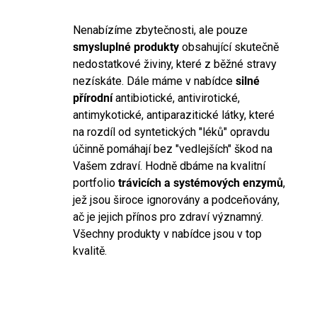
749 Kč
Nenabízíme zbytečnosti, ale pouze
smysluplné produkty
obsahující skutečně
nedostatkové živiny, které z běžné stravy
nezískáte. Dále máme v nabídce
silné
přírodní
antibiotické, antivirotické,
antimykotické, antiparazitické látky, které
na rozdíl od syntetických "léků" opravdu
účinně pomáhají bez "vedlejších" škod na
Vašem zdraví. Hodně dbáme na kvalitní
portfolio
trávicích a systémových enzymů
,
jež jsou široce ignorovány a podceňovány,
ač je jejich přínos pro zdraví významný.
Všechny produkty v nabídce jsou v top
kvalitě.