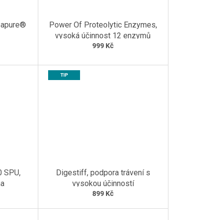
eapure®
Power Of Proteolytic Enzymes,
vysoká účinnost 12 enzymů
999 Kč
TIP
0 SPU,
Digestiff, podpora trávení s
ma
vysokou účinností
899 Kč