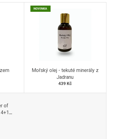
P
R
NOVINKA
O
D
U
K
T
Ů
razem
Mořský olej - tekuté minerály z
Jadranu
439 Kč
r of
 4+1