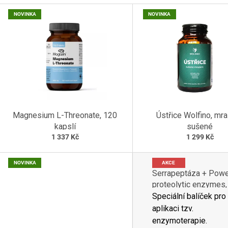
V
NOVINKA
NOVINKA
Ý
P
I
S
P
R
O
D
Magnesium L-Threonate, 120
Ústřice Wolfino, m
U
kapslí
sušené
K
1 337 Kč
1 299 Kč
T
Ů
NOVINKA
AKCE
Serrapeptáza + Powe
proteolytic enzymes,
balení zdarma
Speciální balíček pro
aplikaci tzv.
enzymoterapie.