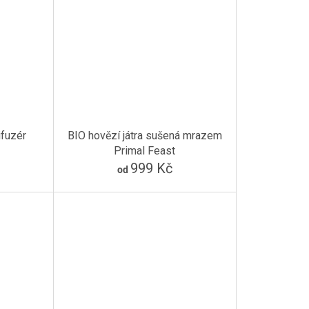
ifuzér
BIO hovězí játra sušená mrazem
Primal Feast
999 Kč
od