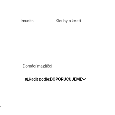
Imunita
Klouby a kosti
Domácí mazlíčci
Ř
Řadit podle:
DOPORUČUJEME
A
Z
E
N
Í