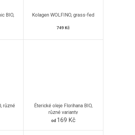
ic BIO,
Kolagen WOLFINO, grass-fed
749 Kč
O, různé
Éterické oleje Florihana BIO,
různé varianty
169 Kč
od