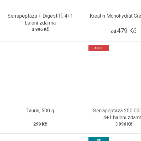
Serrapeptáza + Digestiff, 4+1
Kreatin Monohydrát Cr
balení zdarma
3 996 Kč
479 Kč
od
AKCE
Taurin, 500 g
Serrapeptáza 250 00
4+1 balení zdar
299 Kč
3 996 Kč
TIP