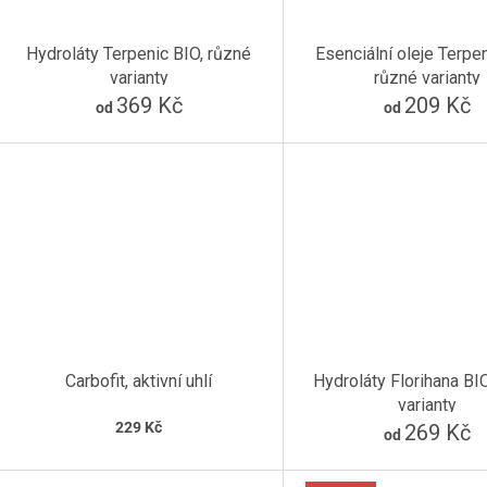
Hydroláty Terpenic BIO, různé
Esenciální oleje Terpen
varianty
různé varianty
369 Kč
209 Kč
od
od
Carbofit, aktivní uhlí
Hydroláty Florihana BI
varianty
229 Kč
269 Kč
od