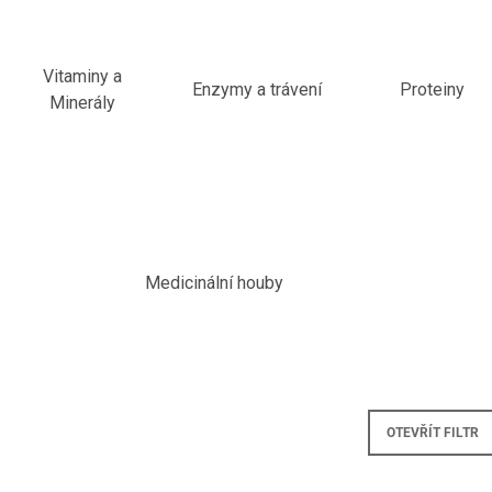
399 Kč
299 Kč
Vitaminy a
Enzymy a trávení
Proteiny
Minerály
Medicinální houby
OTEVŘÍT FILTR