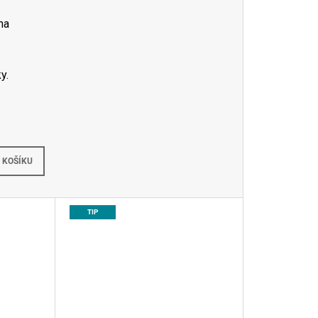
na
y.
Skladem
 KOŠÍKU
TIP