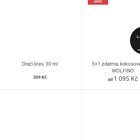
AKCE
1
–
Dračí krev, 30 ml
5+1 zdarma, kokosové
WOLFINO
309 Kč
1 095 Kč
od