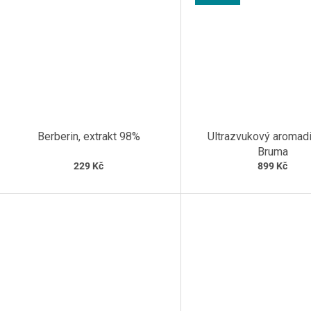
Berberin, extrakt 98%
Ultrazvukový aromad
Bruma
229 Kč
899 Kč