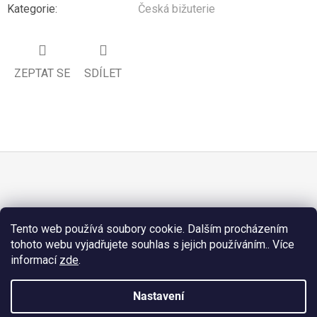
Kategorie
:
Česká bižuterie
ZEPTAT SE
SDÍLET
Z
Á
PŘIJÍMÁME ONLINE PLATBY
P
Tento web používá soubory cookie. Dalším procházením
A
tohoto webu vyjadřujete souhlas s jejich používáním.. Více
T
informací
zde
.
Í
Nastavení
Facebook