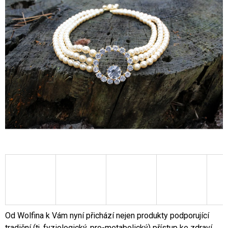
A
J
Í
T
?
HLEDAT
D
O
P
O
R
U
Od Wolfina k Vám nyní přichází nejen produkty podporující
Č
tradiční (tj. fyziologický, pro-metabolický) přístup ke zdraví,