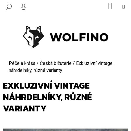
K
Přejít
NÁKUPN
M
HLEDAT
na
O
KOŠÍK
PŘIHLÁŠENÍ
ZPĚT
ZPĚT
obsah
Š
Í
C
K
O
P
O
T
Domů
Péče a krása
/
Česká bižuterie
/
Exkluzivní vintage
Ř
náhrdelníky, různé varianty
E
EXKLUZIVNÍ VINTAGE
B
U
NÁHRDELNÍKY, RŮZNÉ
J
VARIANTY
E
T
E
N