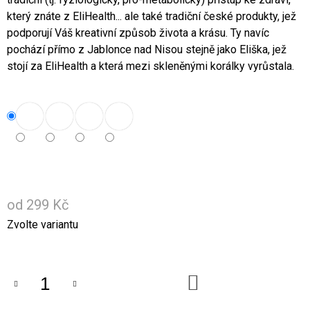
U
který znáte z EliHealth... ale také tradiční české produkty, jež
J
E
podporují Váš kreativní způsob života a krásu. Ty navíc
M
pochází přímo z Jablonce nad Nisou stejně jako Eliška, jež
E
stojí za EliHealth a která mezi skleněnými korálky vyrůstala.
5+1
ZDARMA,
KOKOSOVÉ
OLEJE
WOLFINO
1
095
Kč
Původně:
1
od
299 Kč
314
Měrná
Zvolte variantu
Kč
cena:
DO
KOŠÍKU