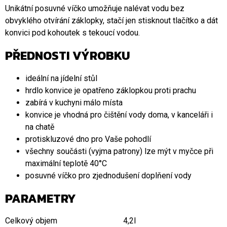
Unikátní posuvné víčko umožňuje nalévat vodu bez
obvyklého otvírání záklopky, stačí jen stisknout tlačítko a dát
konvici pod kohoutek s tekoucí vodou.
PŘEDNOSTI VÝROBKU
ideální na jídelní stůl
hrdlo konvice je opatřeno záklopkou proti prachu
zabírá v kuchyni málo místa
konvice je vhodná pro čištění vody doma, v kanceláři i
na chatě
protiskluzové dno pro Vaše pohodlí
všechny součásti (vyjma patrony) lze mýt v myčce při
maximální teplotě 40°C
posuvné víčko pro zjednodušení doplňení vody
PARAMETRY
Celkový objem
4,2l