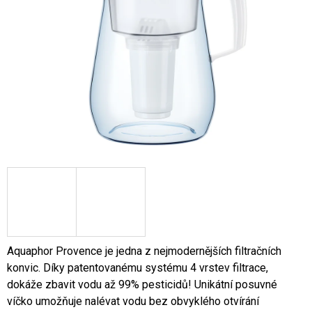
A
J
Í
T
?
HLEDAT
D
O
P
Aquaphor Provence je jedna z nejmodernějších filtračních
O
konvic. Díky patentovanému systému 4 vrstev filtrace,
R
dokáže zbavit vodu až 99% pesticidů! Unikátní posuvné
U
víčko umožňuje nalévat vodu bez obvyklého otvírání
Č