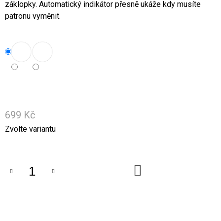
U
záklopky. Automatický indikátor přesně ukáže kdy musíte
J
patronu vyměnit.
E
M
E
EXKLUZIVNÍ
VINTAGE
NÁHRDELNÍKY,
RŮZNÉ
VARIANTY
299
699 Kč
Kč
Měrná
Zvolte variantu
cena:
DO
KOŠÍKU