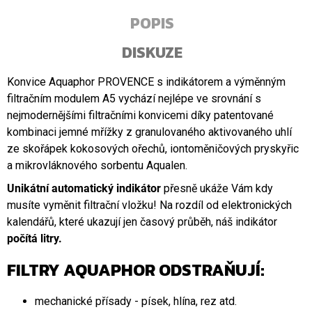
POPIS
DISKUZE
Konvice Aquaphor PROVENCE s indikátorem a výměnným
filtračním modulem A5 vychází nejlépe ve srovnání s
nejmodernějšími filtračními konvicemi díky patentované
kombinaci jemné mřížky z granulovaného aktivovaného uhlí
ze skořápek kokosových ořechů, iontoměničových pryskyřic
a mikrovláknového sorbentu Aqualen.
Unikátní automatický indikátor
přesně ukáže Vám kdy
musíte vyměnit filtrační vložku! Na rozdíl od elektronických
kalendářů, které ukazují jen časový průběh, náš indikátor
počítá litry.
FILTRY AQUAPHOR ODSTRAŇUJÍ:
mechanické přísady - písek, hlína, rez atd.