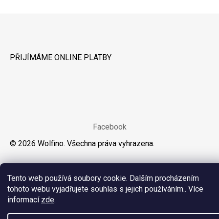
Z
Á
PŘIJÍMÁME ONLINE PLATBY
P
A
T
Í
Facebook
© 2026 Wolfino. Všechna práva vyhrazena.
Tento web používá soubory cookie. Dalším procházením
tohoto webu vyjadřujete souhlas s jejich používáním.. Více
informací
zde
.