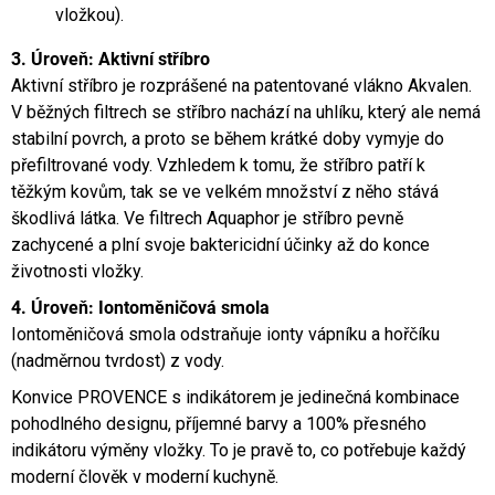
vložkou).
3. Úroveň: Aktivní stříbro
Aktivní stříbro je rozprášené na patentované vlákno Akvalen.
V běžných filtrech se stříbro nachází na uhlíku, který ale nemá
stabilní povrch, a proto se během krátké doby vymyje do
přefiltrované vody. Vzhledem k tomu, že stříbro patří k
těžkým kovům, tak se ve velkém množství z něho stává
škodlivá látka. Ve filtrech Aquaphor je stříbro pevně
zachycené a plní svoje baktericidní účinky až do konce
životnosti vložky.
4. Úroveň: Iontoměničová smola
Iontoměničová smola odstraňuje ionty vápníku a hořčíku
(nadměrnou tvrdost) z vody.
Konvice PROVENCE s indikátorem je jedinečná kombinace
pohodlného designu, příjemné barvy a 100% přesného
indikátoru výměny vložky. To je pravě to, co potřebuje každý
moderní člověk v moderní kuchyně.