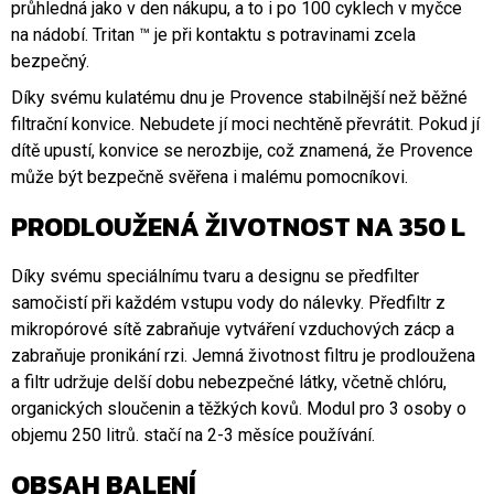
průhledná jako v den nákupu, a to i po 100 cyklech v myčce
na nádobí. Tritan ™ je při kontaktu s potravinami zcela
bezpečný.
Díky svému kulatému dnu je Provence stabilnější než běžné
filtrační konvice. Nebudete jí moci nechtěně převrátit. Pokud jí
dítě upustí, konvice se nerozbije, což znamená, že Provence
může být bezpečně svěřena i malému pomocníkovi.
PRODLOUŽENÁ ŽIVOTNOST NA 350 L
Díky svému speciálnímu tvaru a designu se předfilter
samočistí při každém vstupu vody do nálevky. Předfiltr z
mikropórové sítě zabraňuje vytváření vzduchových zácp a
zabraňuje pronikání rzi. Jemná životnost filtru je prodloužena
a filtr udržuje delší dobu nebezpečné látky, včetně chlóru,
organických sloučenin a těžkých kovů. Modul pro 3 osoby o
objemu 250 litrů. stačí na 2-3 měsíce používání.
OBSAH BALENÍ