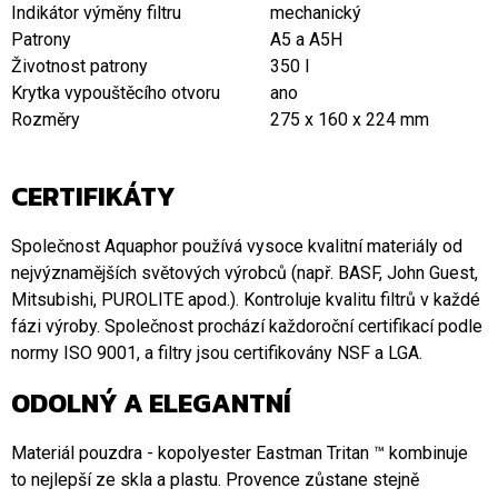
Indikátor výměny filtru
mechanický
Patrony
A5 a A5H
Životnost patrony
350 l
Krytka vypouštěcího otvoru
ano
Rozměry
275 х 160 х 224 mm
CERTIFIKÁTY
Společnost Aquaphor používá vysoce kvalitní materiály od
nejvýznamějších světových výrobců (např. BASF, John Guest,
Mitsubishi, PUROLITE apod.). Kontroluje kvalitu filtrů v každé
fázi výroby. Společnost prochází každoroční certifikací podle
normy ISO 9001, a filtry jsou certifikovány NSF a LGA.
ODOLNÝ A ELEGANTNÍ
Materiál pouzdra - kopolyester Eastman Tritan ™ kombinuje
to nejlepší ze skla a plastu. Provence zůstane stejně