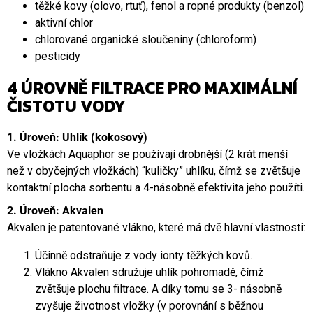
těžké kovy (olovo, rtuť), fenol a ropné produkty (benzol)
aktivní chlor
chlorované organické sloučeniny (chloroform)
pesticidy
4 ÚROVNĚ FILTRACE PRO MAXIMÁLNÍ
ČISTOTU VODY
1. Úroveň: Uhlík (kokosový)
Ve vložkách Aquaphor se používají drobnější (2 krát menší
než v obyčejných vložkách) “kuličky” uhlíku, čímž se zvětšuje
kontaktní plocha sorbentu a 4-násobně efektivita jeho použíti.
2. Úroveň: Akvalen
Akvalen je patentované vlákno, které má dvě hlavní vlastnosti:
Účinně odstraňuje z vody ionty těžkých kovů.
Vlákno Akvalen sdružuje uhlík pohromadě, čímž
zvětšuje plochu filtrace. A díky tomu se 3- násobně
zvyšuje životnost vložky (v porovnání s běžnou