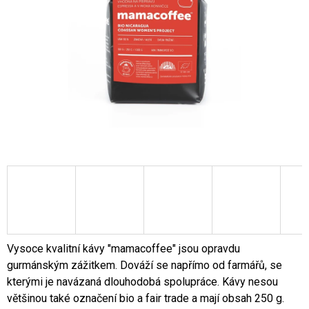
A
J
Í
T
?
HLEDAT
D
O
P
Vysoce kvalitní kávy "mamacoffee" jsou opravdu
O
gurmánským zážitkem. Dováží se napřímo od farmářů, se
R
kterými je navázaná dlouhodobá spolupráce. Kávy nesou
U
většinou také označení bio a fair trade a mají obsah 250 g.
Č