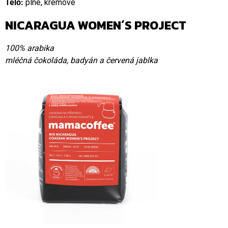
Tělo:
plné, krémové
NICARAGUA WOMEN´S PROJECT
100% arabika
mléčná čokoláda, badyán a červená jablka