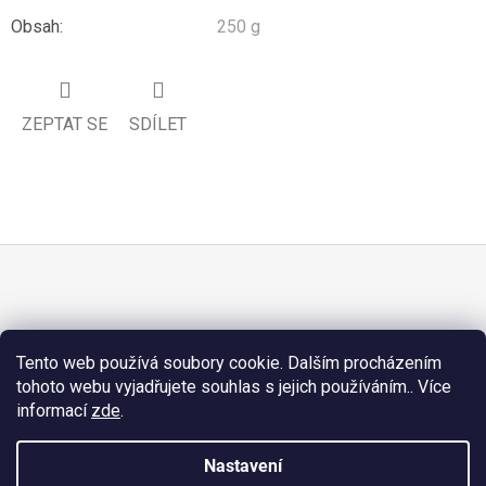
Obsah
:
250 g
ZEPTAT SE
SDÍLET
Z
Á
PŘIJÍMÁME ONLINE PLATBY
P
Tento web používá soubory cookie. Dalším procházením
A
tohoto webu vyjadřujete souhlas s jejich používáním.. Více
T
informací
zde
.
Í
Nastavení