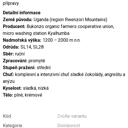
přípravy.
Detailní informace
Země původu:
Uganda (region Rwenzori Mountains)
Producent:
Bukonzo organic farmers cooperative union,
micro washing station Kyalhumba
Nadmořská výška:
1200 – 2000 m n.n.
Odrůda:
SL14, SL28
Sběr:
ruční
Zpracování:
promyté
Stupeň pražení:
střední
Chuť:
komplexní a intenzivní chuť sladké čokolády, angreštu a
anýzu
Kyselost:
sladká, nízká
Tělo:
plné, krémové
Kód
Zvolte variantu
Kategorie
:
Domácnost