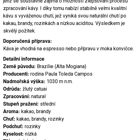
jenž se soustavně zajímá o možnosti zlepšování procesů
zpracování kávy. I díky tomu nabízí stabilně velmi kvalitní
kávu s vyváženou chutí, jež vyniká svou naturální chutí po
kakau, brandy, rozinkách a nízkou aciditou. Výsledkem je
skvělý požitek.
Doporučená příprava:
Káva je vhodná na espresso nebo přípravu v moka konvičce.
Detailní informace
Země původu:
Brazílie (Alta Mogiana)
Producenti:
rodina Paula Toleda Campos
Nadmořská výška:
1030 m n.m.
Odrůda:
žlutý catuai
Zpracování:
natural
Stupeň pražení:
střední
Aroma:
kakao, brandy
Chuť:
kakao, brandy, rozinky
Podchuť:
rozinky
Kyselost:
nízká