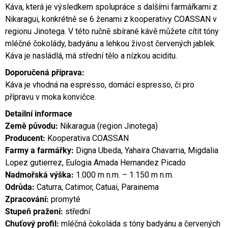
Káva, která je výsledkem spolupráce s dalšími farmářkami z
Nikaragui, konkrétně se 6 ženami z kooperativy COASSAN v
regionu Jinotega. V této ručně sbírané kávě můžete cítit tóny
mléčné čokolády, badyánu a lehkou živost červených jablek.
Káva je nasládlá, má střední tělo a nízkou aciditu.
Doporučená příprava:
Káva je vhodná na espresso, domácí espresso, či pro
přípravu v moka konvičce.
Detailní informace
Země původu:
Nikaragua (region Jinotega)
Producent:
Kooperativa COASSAN
Farmy a farmářky:
Digna Ubeda, Yahaira Chavarria, Migdalia
Lopez gutierrez, Eulogia Amada Hernandez Picado
Nadmořská výška:
1.000 m n.m. – 1.150 m n.m.
Odrůda:
Caturra, Catimor, Catuai, Parainema
Zpracování:
promyté
Stupeň pražení:
střední
Chuťový profil:
mléčná čokoláda s tóny badyánu a červených