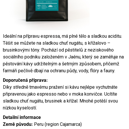
Ideální na přípravu espressa, má plné tělo a sladkou aciditu.
Těšit se můžete na sladkou chuť nugátu, s křížalovo –
brusinkovými tóny. Pochází od pěstitelů z neziskového
sociálního podniku založeném v Jaénu, který se zaměřuje na
pěstování kávy udržitelným a šetrným způsobem, přičemž
farmáři pečlivě dbají na ochranu půdy, vody, flóry a fauny.
Doporučená příprava:
Díky středně tmavému pražení si kávu nejlépe vychutnáte
připravenou jako espresso nebo v moka konvičce. Ucítíte
sladkou chuť nugátu, brusinek a křížal. Mnohé potěší svou
nízkou kyselostí.
Detailní informace
Země původu:
Peru (region Cajamarca)