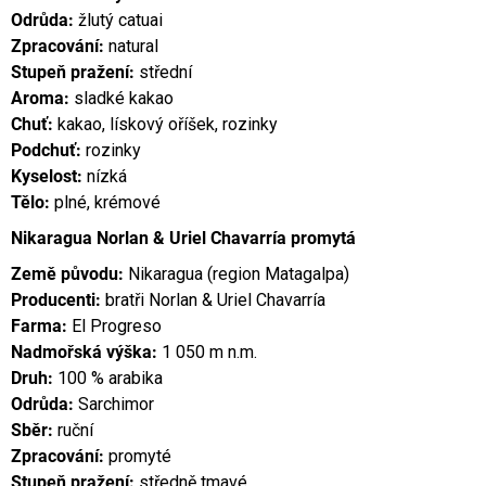
Odrůda:
žlutý catuai
Zpracování:
natural
Stupeň pražení:
střední
Aroma:
sladké kakao
Chuť:
kakao, lískový oříšek, rozinky
Podchuť:
rozinky
Kyselost:
nízká
Tělo:
plné, krémové
Nikaragua Norlan & Uriel Chavarría promytá
Země původu:
Nikaragua (region Matagalpa)
Producenti:
bratři Norlan & Uriel Chavarría
Farma:
El Progreso
Nadmořská výška:
1 050 m n.m.
Druh:
100 % arabika
Odrůda:
Sarchimor
Sběr:
ruční
Zpracování:
promyté
Stupeň pražení:
středně tmavé