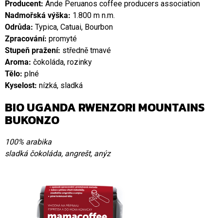
Producent:
Ande Peruanos coffee producers association
Nadmořská výška:
1.800 m n.m.
Odrůda:
Typica, Catuai, Bourbon
Zpracování:
promyté
Stupeň pražení:
středně tmavé
Aroma:
čokoláda, rozinky
Tělo:
plné
Kyselost:
nízká, sladká
BIO UGANDA RWENZORI MOUNTAINS
BUKONZO
100% arabika
sladká čokoláda, angrešt, anýz