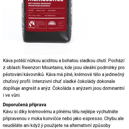
Káva potěší nízkou aciditou a bohatou sladkou chutí. Pochází
z oblasti Rwenzori Mountains, kde jsou ideální podmínky pro
pěstování kávovníků. Káva má plné, krémové tělo a jedinečný
chuťový profil. Intenzivní chuť sladké čokolády dokonale
doplňuje angrešt a anýz. Čokoláda s anýzem jsou dominantní
i ve vůni.
Doporučená příprava
Kávu si díky krémovému a plnému tělu nejlépe vychutnáte
připravenou v moka konvičce nebo jako espresso. Chybu ale
neuděláte ani když ji použijete na alternativní způsoby