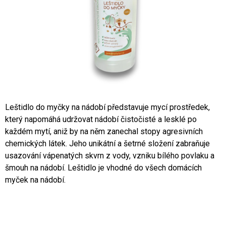
A
J
Í
T
?
Leštidlo do myčky na nádobí představuje mycí prostředek,
který napomáhá udržovat nádobí čistočisté a lesklé po
HLEDAT
každém mytí, aniž by na něm zanechal stopy agresivních
chemických látek. Jeho unikátní a šetrné složení zabraňuje
usazování vápenatých skvrn z vody, vzniku bílého povlaku a
D
šmouh na nádobí. Leštidlo je vhodné do všech domácích
O
myček na nádobí.
P
O
R
U
Č