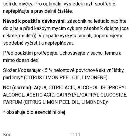
solí do myčky. Pro optimální výsledek mytí spotřebič
nepřeplňujte a pravidelně čistěte.
Návod k použití a dávkování:
zásobník na leštidlo naplňte
do plna a před každým mycím cyklem zásobník dolejte (cca
několik mililitrů). V případě výskytu šmouh, doporučujeme
spotřebič vyčistit a nepřeplňovat.
Před použitím protřepejte. Uchovávejte v suchu, temnu a
mimo dosah dětí.
Složení/obsahuje: ‹ 5 % neiontové povrchově aktivní látky,
parfémy* (CITRUS LIMON PEEL OIL, LIMONENE)
NCI (složení):
AQUA, CITRIC ACID, ALCOHOL, ISOPROPYL
ALCOHOL, ACETIC ACID, CAPRYLYL/CAPRYL GLUCOSIDE,
PARFUM (CITRUS LIMON PEEL OIL, LIMONENE)*
* obsahuje bio esenciální olej
Kód
1111