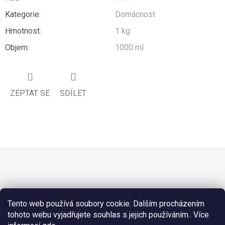
Kategorie
:
Domácnost
Hmotnost
:
1 kg
Objem
:
1000 ml
ZEPTAT SE
SDÍLET
Z
Á
PŘIJÍMÁME ONLINE PLATBY
P
Tento web používá soubory cookie. Dalším procházením
A
tohoto webu vyjadřujete souhlas s jejich používáním.. Více