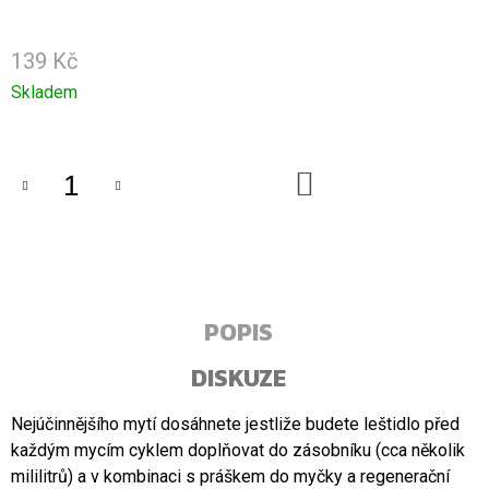
U
J
E
139 Kč
M
E
Měrná
Skladem
cena:
5+1
ZDARMA,
KOKOSOVÉ
DO
KOŠÍKU
OLEJE
WOLFINO
1
095
Kč
Původně:
1
POPIS
314
Kč
DISKUZE
Nejúčinnějšího mytí dosáhnete jestliže budete leštidlo před
každým mycím cyklem doplňovat do zásobníku (cca několik
mililitrů) a v kombinaci s práškem do myčky a regenerační