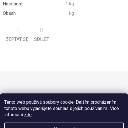
Hmotnost
:
1 kg
Obsah
:
1 kg
ZEPTAT SE
SDÍLET
Z
Á
PŘIJÍMÁME ONLINE PLATBY
P
Tento web používá soubory cookie. Dalším procházením
A
tohoto webu vyjadřujete souhlas s jejich používáním.. Více
T
informací
zde
.
Í