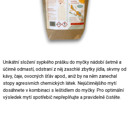
A
J
Í
T
?
Unikátní složení sypkého prášku do myčky nádobí šetrně a
účinně odmastí, odstraní z něj zaschlé zbytky jídla, skvrny od
HLEDAT
kávy, čaje, ovocných šťáv apod., aniž by na něm zanechal
stopy agresivních chemických látek. Nejúčinnějšího mytí
dosáhnete v kombinaci s leštidlem do myčky. Pro optimální
D
výsledek mytí spotřebič nepřeplňujte a pravidelně čistěte.
O
P
O
R
U
Č