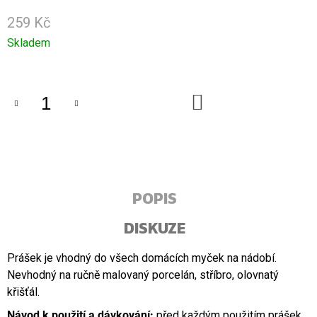
U
J
259 Kč
E
Měrná
Skladem
M
E
cena:
KÁVA
DO
MAMACOFFEE,
KOŠÍKU
RŮZNÉ
DRUHY
299
Kč
POPIS
DISKUZE
Prášek je vhodný do všech domácích myček na nádobí.
Nevhodný na ručně malovaný porcelán, stříbro, olovnatý
křišťál.
Návod k použití a dávkování:
před každým použitím prášek