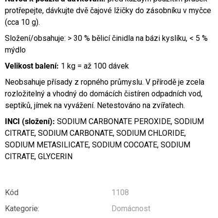
protřepejte, dávkujte dvě čajové lžičky do zásobníku v myčce
(cca 10 g).
Složení/obsahuje: > 30 % bělicí činidla na bázi kyslíku, < 5 %
mýdlo
Velikost balení:
1 kg = až 100 dávek
Neobsahuje přísady z ropného průmyslu. V přírodě je zcela
rozložitelný a vhodný do domácích čistíren odpadních vod,
septiků, jímek na vyvážení. Netestováno na zvířatech.
INCI (složení):
SODIUM CARBONATE PEROXIDE, SODIUM
CITRATE, SODIUM CARBONATE, SODIUM CHLORIDE,
SODIUM METASILICATE, SODIUM COCOATE, SODIUM
CITRATE, GLYCERIN
Kód
1108
Kategorie
:
Domácnost