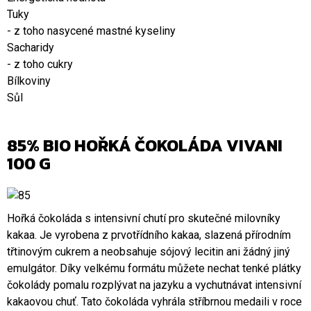
Tuky
- z toho nasycené mastné kyseliny
Sacharidy
- z toho cukry
Bílkoviny
Sůl
85% BIO HOŘKÁ ČOKOLÁDA VIVANI
100 G
Hořká čokoláda s intensivní chutí pro skutečné milovníky
kakaa. Je vyrobena z prvotřídního kakaa, slazená přírodním
třtinovým cukrem a neobsahuje sójový lecitin ani žádný jiný
emulgátor. Díky velkému formátu můžete nechat tenké plátky
čokolády pomalu rozplývat na jazyku a vychutnávat intensivní
kakaovou chuť. Tato čokoláda vyhrála stříbrnou medaili v roce