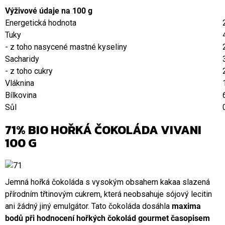
Výživové údaje na 100 g
Energetická hodnota
Tuky
- z toho nasycené mastné kyseliny
Sacharidy
- z toho cukry
Vláknina
Bílkovina
Sůl
71% BIO HOŘKÁ ČOKOLÁDA VIVANI
100 G
Jemná hořká čokoláda s vysokým obsahem kakaa slazená
přírodním třtinovým cukrem, která neobsahuje sójový lecitin
ani žádný jiný emulgátor. Tato čokoláda dosáhla
maxima
bodů při hodnocení hořkých čokolád gourmet časopisem