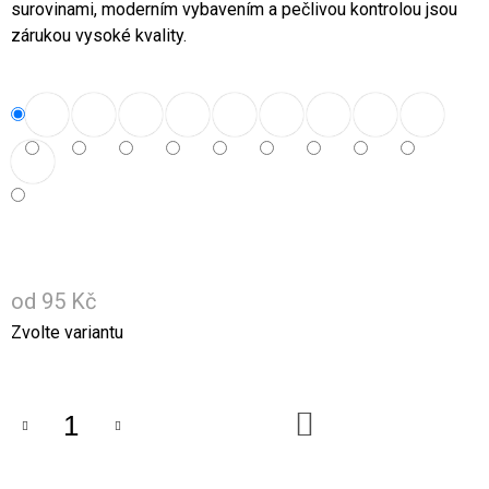
U
surovinami, moderním vybavením a pečlivou kontrolou jsou
J
zárukou vysoké kvality.
E
M
E
5+1
ZDARMA,
KOKOSOVÉ
OLEJE
WOLFINO
1
095
Kč
od
95 Kč
Původně:
1
Měrná
Zvolte variantu
314
Kč
cena:
DO
KOŠÍKU