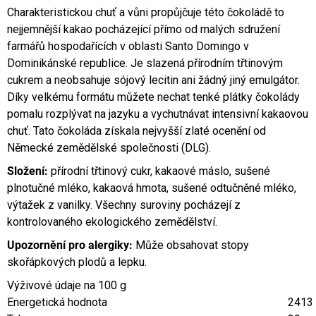
Charakteristickou chuť a vůni propůjčuje této čokoládě to
nejjemnější kakao pocházející přímo od malých sdružení
farmářů hospodařících v oblasti Santo Domingo v
Dominikánské republice. Je slazená přírodním třtinovým
cukrem a neobsahuje sójový lecitin ani žádný jiný emulgátor.
Díky velkému formátu můžete nechat tenké plátky čokolády
pomalu rozplývat na jazyku a vychutnávat intensivní kakaovou
chuť. Tato čokoláda získala nejvyšší zlaté ocenění od
Německé zemědělské společnosti (DLG).
Složení:
přírodní třtinový cukr, kakaové máslo, sušené
plnotučné mléko, kakaová hmota, sušené odtučněné mléko,
výtažek z vanilky. Všechny suroviny pocházejí z
kontrolovaného ekologického zemědělství.
Upozornění pro alergiky:
Může obsahovat stopy
skořápkových plodů a lepku.
Výživové údaje na 100 g
Energetická hodnota
2413 