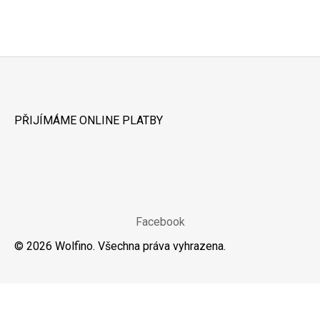
Z
Á
PŘIJÍMÁME ONLINE PLATBY
P
A
T
Í
Facebook
© 2026 Wolfino. Všechna práva vyhrazena.