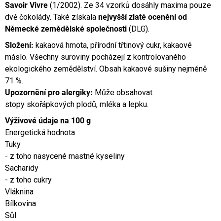
Savoir Vivre
(1/2002). Ze 34 vzorků dosáhly maxima pouze
dvě čokolády. Také získala
nejvyšší zlaté ocenění od
Německé zemědělské společnosti
(DLG).
Složení:
kakaová hmota, přírodní třtinový cukr, kakaové
máslo. Všechny suroviny pocházejí z kontrolovaného
ekologického zemědělství. Obsah kakaové sušiny nejméně
71 %.
Upozornění pro alergiky:
Může obsahovat
stopy
skořápkových plodů
,
mléka
a
lepku
.
Výživové údaje na 100 g
Energetická hodnota
Tuky
- z toho nasycené mastné kyseliny
Sacharidy
- z toho cukry
Vláknina
Bílkovina
Sůl