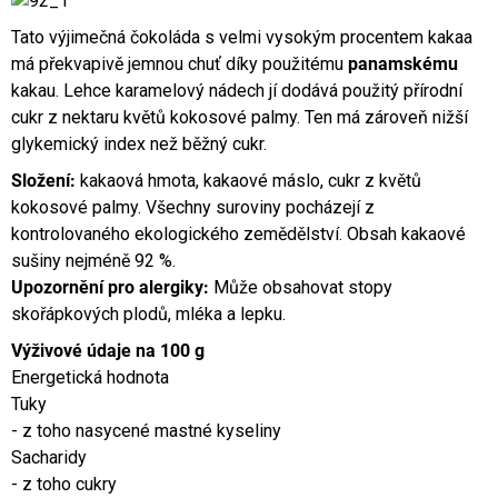
Tato výjimečná čokoláda s velmi vysokým procentem kakaa
má překvapivě jemnou chuť díky použitému
panamskému
kakau. Lehce karamelový nádech jí dodává použitý přírodní
cukr z nektaru květů kokosové palmy. Ten má zároveň nižší
glykemický index než běžný cukr.
Složení:
kakaová hmota, kakaové máslo, cukr z květů
kokosové palmy. Všechny suroviny pocházejí z
kontrolovaného ekologického zemědělství. Obsah kakaové
sušiny nejméně 92 %.
Upozornění pro alergiky:
Může obsahovat stopy
skořápkových plodů, mléka a lepku.
Výživové údaje na 100 g
Energetická hodnota
Tuky
- z toho nasycené mastné kyseliny
Sacharidy
- z toho cukry