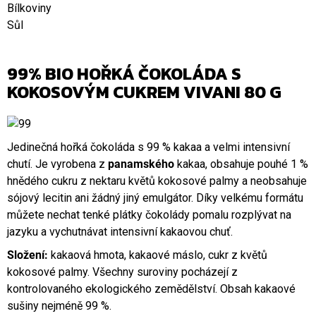
Bílkoviny
Sůl
99% BIO HOŘKÁ ČOKOLÁDA S
KOKOSOVÝM CUKREM VIVANI 80 G
Jedinečná hořká čokoláda s 99 % kakaa a velmi intensivní
chutí. Je vyrobena z
panamského
kakaa, obsahuje pouhé 1 %
hnědého cukru z nektaru květů kokosové palmy a neobsahuje
sójový lecitin ani žádný jiný emulgátor. Díky velkému formátu
můžete nechat tenké plátky čokolády pomalu rozplývat na
jazyku a vychutnávat intensivní kakaovou chuť.
Složení:
kakaová hmota, kakaové máslo, cukr z květů
kokosové palmy. Všechny suroviny pocházejí z
kontrolovaného ekologického zemědělství. Obsah kakaové
sušiny nejméně 99 %.