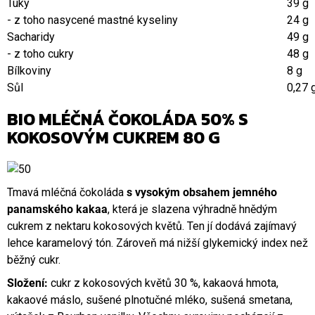
Tuky
39 g
- z toho nasycené mastné kyseliny
24 g
Sacharidy
49 g
- z toho cukry
48 g
Bílkoviny
8 g
Sůl
0,27 
BIO MLÉČNÁ ČOKOLÁDA 50% S
KOKOSOVÝM CUKREM 80 G
Tmavá mléčná čokoláda
s vysokým obsahem jemného
panamského kakaa
, která je slazena výhradně hnědým
cukrem z nektaru kokosových květů. Ten jí dodává zajímavý
lehce karamelový tón. Zároveň má nižší glykemický index než
běžný cukr.
Složení:
cukr z kokosových květů 30 %, kakaová hmota,
kakaové máslo, sušené plnotučné mléko, sušená smetana,