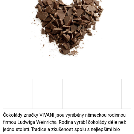
A
J
Í
T
?
HLEDAT
D
O
P
O
Čokolády značky VIVANI jsou vyráběny německou rodinnou
R
firmou Ludwiga Weinricha. Rodina vyrábí čokolády déle než
U
jedno století. Tradice a zkušenost spolu s nejlepšími bio
Č