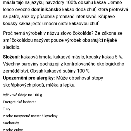
másla taje na jazyku, navzdory 100% obsahu kakaa. Jemné
lehce ovocné
dominikánské
kakao dodá chuť, která přetrvává
na patře, aniž by působila přehnaně intensivně. Křupavé
kousky kakaa ještě umocní čistě kakaovou chuť.
Proč nemá výrobek v názvu slovo čokoláda? Ze zákona se
smí čokoládou nazývat pouze výrobek obsahující nějaké
sladidlo.
Složení:
kakaová hmota, kakaové máslo, kousky kakaa 5 %.
Všechny suroviny pocházejí z kontrolovaného ekologického
zemědělství. Obsah kakaové sušiny 100 %.
Upozornění pro alergiky:
Může obsahovat stopy
skořápkových plodů, mléka a lepku.
Výživové údaje na 100 g
Energetická hodnota
Tuky
z toho nasycené mastné kyseliny
Sacharidy
z toho cukry