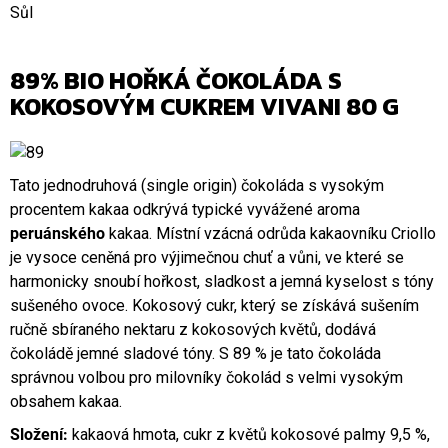
Sůl
89% BIO HOŘKÁ ČOKOLÁDA S
KOKOSOVÝM CUKREM VIVANI 80 G
Tato jednodruhová (single origin) čokoláda s vysokým
procentem kakaa odkrývá typické vyvážené aroma
peruánského
kakaa. Místní vzácná odrůda kakaovníku Criollo
je vysoce ceněná pro výjimečnou chuť a vůni, ve které se
harmonicky snoubí hořkost, sladkost a jemná kyselost s tóny
sušeného ovoce. Kokosový cukr, který se získává sušením
ručně sbíraného nektaru z kokosových květů, dodává
čokoládě jemné sladové tóny. S 89 % je tato čokoláda
správnou volbou pro milovníky čokolád s velmi vysokým
obsahem kakaa.
Složení:
kakaová hmota, cukr z květů kokosové palmy 9,5 %,