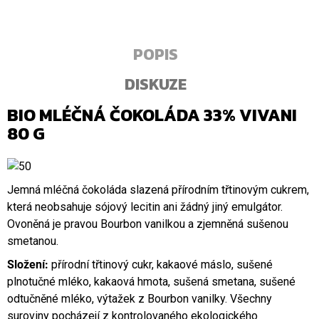
POPIS
DISKUZE
BIO MLÉČNÁ ČOKOLÁDA 33% VIVANI
80 G
Jemná mléčná čokoláda slazená přírodním třtinovým cukrem,
která neobsahuje sójový lecitin ani žádný jiný emulgátor.
Ovoněná je pravou Bourbon vanilkou a zjemněná sušenou
smetanou.
Složení:
přírodní třtinový cukr, kakaové máslo, sušené
plnotučné mléko, kakaová hmota, sušená smetana, sušené
odtučněné mléko, výtažek z Bourbon vanilky. Všechny
suroviny pocházejí z kontrolovaného ekologického