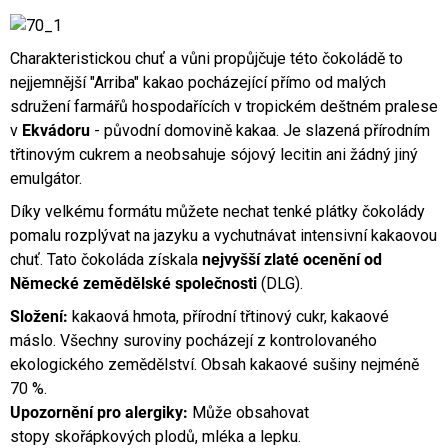
Charakteristickou chuť a vůni propůjčuje této čokoládě to
nejjemnější "Arriba" kakao pocházející přímo od malých
sdružení farmářů hospodařících v tropickém deštném pralese
v
Ekvádoru
- původní domovině kakaa. Je slazená přírodním
třtinovým cukrem a neobsahuje sójový lecitin ani žádný jiný
emulgátor.
Díky velkému formátu můžete nechat tenké plátky čokolády
pomalu rozplývat na jazyku a vychutnávat intensivní kakaovou
chuť. Tato čokoláda získala
nejvyšší zlaté ocenění od
Německé zemědělské společnosti
(DLG).
Složení:
kakaová hmota, přírodní třtinový cukr, kakaové
máslo. Všechny suroviny pocházejí z kontrolovaného
ekologického zemědělství. Obsah kakaové sušiny nejméně
70 %.
Upozornění pro alergiky:
Může obsahovat
stopy skořápkových plodů, mléka a lepku.