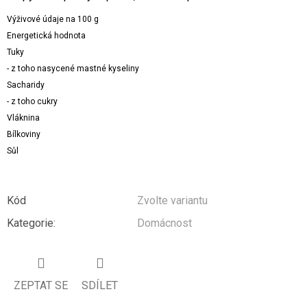
Výživové údaje na 100 g
Energetická hodnota
Tuky
- z toho nasycené mastné kyseliny
Sacharidy
- z toho cukry
Vláknina
Bílkoviny
Sůl
Kód
Zvolte variantu
Kategorie
:
Domácnost
ZEPTAT SE
SDÍLET