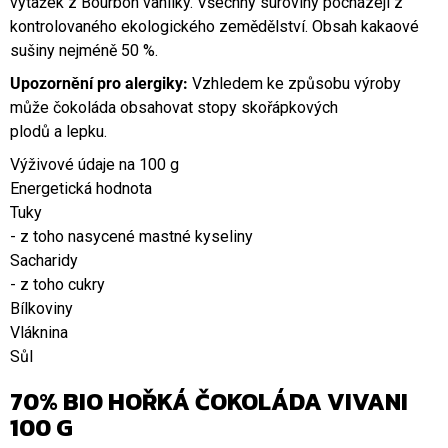
výtažek z Bourbon vanilky. Všechny suroviny pocházejí z
kontrolovaného ekologického zemědělství. Obsah kakaové
sušiny nejméně 50 %.
Upozornění pro alergiky:
Vzhledem ke způsobu výroby
může čokoláda obsahovat stopy skořápkových
plodů a lepku.
Výživové údaje na 100 g
Energetická hodnota
Tuky
- z toho nasycené mastné kyseliny
Sacharidy
- z toho cukry
Bílkoviny
Vláknina
Sůl
70% BIO HOŘKÁ ČOKOLÁDA VIVANI
100 G