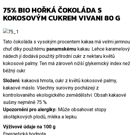
75% BIO HOŘKÁ ČOKOLÁDA S
KOKOSOVÝM CUKREM VIVANI 80 G
Tato čokoláda s vysokým procentem kakaa má velmi jemnou
chuť díky použitému
panamskému
kakau. Lehce karamelový
nádech jí dodává použitý přírodní cukr z nektaru květů
kokosové palmy. Ten má zároveň nižší glykemický index než
běžný cukr.
Složení:
kakaová hmota, cukr z květů kokosové palmy,
kakaové máslo. Všechny suroviny pocházejí z
kontrolovaného ekologického zemědělství. Obsah kakaové
sušiny nejméně 75 %.
Upozornění pro alergiky:
Může obsahovat stopy
skořápkových plodů, mléka a lepku.
Výživové údaje na 100 g
Energetická hodnota