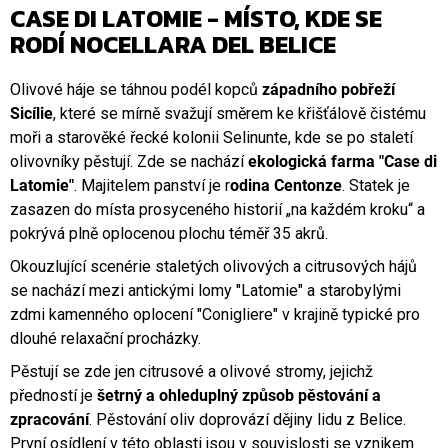
CASE DI LATOMIE - MÍSTO, KDE SE
RODÍ NOCELLARA DEL BELICE
Olivové háje se táhnou podél kopců
západního pobřeží
Sicílie
, které se mírně svažují směrem ke křišťálově čistému
moři a starověké řecké kolonii Selinunte, kde se po staletí
olivovníky pěstují. Zde se nachází
ekologická farma "Case di
Latomie"
. Majitelem panství je r
odina Centonze
. Statek je
zasazen do místa prosyceného historií „na každém kroku“ a
pokrývá plně oplocenou plochu téměř 35 akrů.
Okouzlující scenérie staletých olivových a citrusových hájů
se nachází mezi antickými lomy "Latomie" a starobylými
zdmi kamenného oplocení "Conigliere" v krajině typické pro
dlouhé relaxační procházky.
Pěstují se zde jen citrusové a olivové stromy, jejichž
předností je
šetrný a ohleduplný způsob pěstování a
zpracování
. Pěstování oliv doprovází dějiny lidu z Belice.
První osídlení v této oblasti jsou v souvislosti se vznikem