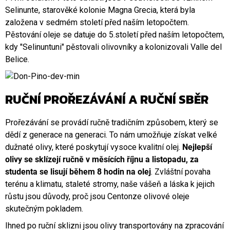
Selinunte, starověké kolonie Magna Grecia, která byla
založena v sedmém století před naším letopočtem.
Pěstování oleje se datuje do 5.století před naším letopočtem,
kdy "Selinuntuni" pěstovali olivovníky a kolonizovali Valle del
Belice.
RUČNÍ PROŘEZÁVÁNÍ A RUČNÍ SBĚR
Prořezávání se provádí ručně tradičním způsobem, který se
dědí z generace na generaci. To nám umožňuje získat velké
dužnaté olivy, které poskytují vysoce kvalitní olej.
Nejlepší
olivy se sklízejí ručně v měsících říjnu a listopadu, za
studenta se lisují během 8 hodin na olej
. Zvláštní povaha
terénu a klimatu, staleté stromy, naše vášeň a láska k jejich
růstu jsou důvody, proč jsou Centonze olivové oleje
skutečným pokladem.
Ihned po ruční sklizni jsou olivy transportovány na zpracování