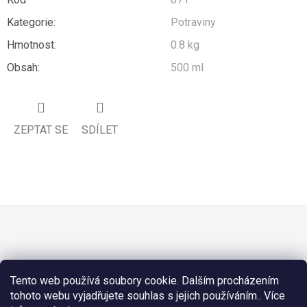
Kategorie
:
Potraviny
Hmotnost
:
0.8 kg
Obsah
:
500 ml
ZEPTAT SE
SDÍLET
Z
Á
PŘIJÍMÁME ONLINE PLATBY
P
Tento web používá soubory cookie. Dalším procházením
A
tohoto webu vyjadřujete souhlas s jejich používáním.. Více