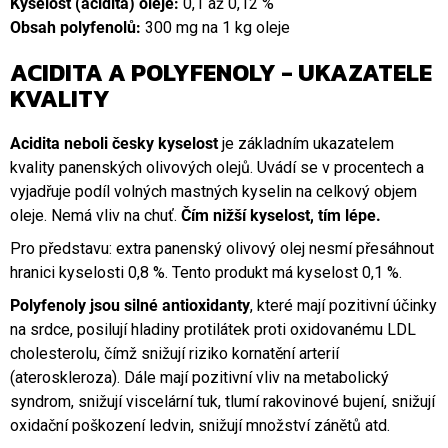
Kyselost (acidita) oleje:
0,1 až 0,12 %
Obsah polyfenolů:
300 mg na 1 kg oleje
ACIDITA A POLYFENOLY - UKAZATELE
KVALITY
Acidita neboli česky kyselost
je základním ukazatelem
kvality panenských olivových olejů. Uvádí se v procentech a
vyjadřuje podíl volných mastných kyselin na celkový objem
oleje. Nemá vliv na chuť.
Čím nižší kyselost, tím lépe.
Pro představu: extra panenský olivový olej nesmí přesáhnout
hranici kyselosti 0,8 %. Tento produkt má kyselost 0,1 %.
Polyfenoly jsou silné antioxidanty
, které mají pozitivní účinky
na srdce, posilují hladiny protilátek proti oxidovanému LDL
cholesterolu, čímž snižují riziko kornatění arterií
(ateroskleroza). Dále mají pozitivní vliv na metabolický
syndrom, snižují viscelární tuk, tlumí rakovinové bujení, snižují
oxidační poškození ledvin, snižují množství zánětů atd.