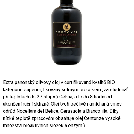
A
J
Í
T
?
HLEDAT
Extra panenský olivový olej v certifikované kvalitě BIO,
kategorie superior, lisovaný šetrným procesem „za studena“
D
při teplotách do 27 stupňů Celsia, a to do 8 hodin od
O
ukončení ruční sklizně. Olej tvoří pečlivé namíchaná směs
P
odrůd Nocellara del Belice, Cerasuola a Biancolilla. Díky
O
nízké teplotě zpracování obsahuje olej Centonze vysoké
R
U
množství bioaktivních složek a enzymů.
Č