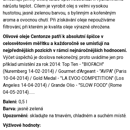
nárůstu teplot.. Cílem je vyrobit olej s velmi vysokou
hustotou, jasně zelenou barvou, s bylinným a kořeněným
aroma a ovocnou chutí. Při získávání oleje nepoužíváme
filtrování, při kterém je kvalita oleje výrazně ohrožena.
Olivové oleje Centonze patří k absolutní špičce v
celosvětovém měřítku a každoročně se umisťují na
nejpřednějších pozicích v rámci nejnáročnějších hodnocení.
Výčet úspěchů je doslova nekonečný, proto uvádíme jen pro
příklad umístění za rok 2014: Top Ten - "BIOFACH"
(Nuremberg 14-02-2014) / Gourmet d'Argeant - "AVPA" (Paris
10-04-2014) / Gold Medal - "LA EVOO COMPETITION" (Los
Angeles 14-04-2014) / Grande Olio - "SLOW FOOD" (Rome
04-05-2014).......
Balení:
0,5 l
Barva:
jasně zelená
Upozornění:
skladujte na tmavém, chladném a suchém místě.
Výživové hodnoty: