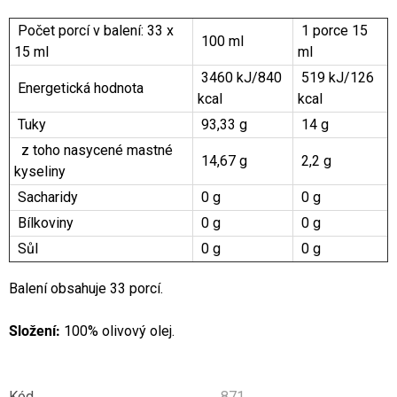
Počet porcí v balení: 33 x
1 porce 15
100 ml
15 ml
ml
3460 kJ/840
519 kJ/126
Energetická hodnota
kcal
kcal
Tuky
93,33 g
14 g
z toho nasycené mastné
14,67 g
2,2 g
kyseliny
Sacharidy
0 g
0 g
Bílkoviny
0 g
0 g
Sůl
0 g
0 g
Balení obsahuje 33 porcí.
Složení:
100% olivový olej.
Kód
871