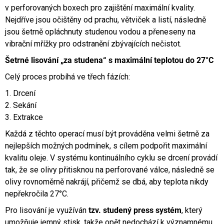
v perforovaných boxech pro zajištění maximální kvality.
Nejdříve jsou očištěny od prachu, větviček a listí, následně
jsou šetrně opláchnuty studenou vodou a přeneseny na
vibrační mřížky pro odstranění zbývajících nečistot.
Šetrné lisování „za studena“ s maximální teplotou do 27°C
Celý proces probíhá ve třech fázích:
1. Drcení
2. Sekání
3. Extrakce
Každá z těchto operací musí být prováděna velmi šetrně za
nejlepších možných podmínek, s cílem podpořit maximální
kvalitu oleje. V systému kontinuálního cyklu se drcení provádí
tak, že se olivy přitisknou na perforované válce, následně se
olivy rovnoměrně nakrájí, přičemž se dbá, aby teplota nikdy
nepřekročila 27°C.
Pro lisování je využíván
tzv. studený press systém
, který
umožňuje jemný stisk, takže opět nedochází k významnému