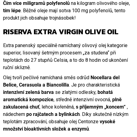
Čím více miligramů polyfenolů
na kilogram olivového oleje,
tím lépe
. Běžné oleje mají sotva 100 mg polyfenolů, tento
produkt jich obsahuje trojnásobek!
RISERVA EXTRA VIRGIN OLIVE OIL
Extra panenský speciálně namíchaný olivový olej kategorie
superior, lisovaný šetrným procesem „za studena“ při
teplotách do 27 stupňů Celsia, a to do 8 hodin od ukončení
ruční sklizně.
Olej tvoří pečlivé namíchaná směs odrůd
Nocellara del
Belice, Cerasuola a Biancolilla
. Je pro charakteristická
intenzivní zelená barva
se zlatými odlesky,
bohatá
aromatická kompozice
, středně intenzivní ovocná,
plně
zakulacená chuť
, lehce kořeněná,
s příjemným „koncem“
,
nádechem
po rajčatech a bylinkách
. Díky skutečně nízkým
teplotám zpracování, obsahuje olej Centonze
vysoké
množství bioaktivních složek a enzymů
.