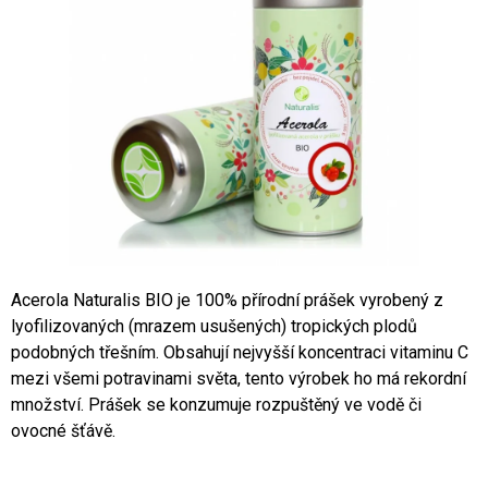
A
J
Í
T
?
HLEDAT
Acerola Naturalis BIO je 100% přírodní prášek vyrobený z
lyofilizovaných (mrazem usušených) tropických plodů
D
podobných třešním. Obsahují nejvyšší koncentraci vitaminu C
O
mezi všemi potravinami světa, tento výrobek ho má rekordní
P
množství. Prášek se konzumuje rozpuštěný ve vodě či
O
ovocné šťávě.
R
U
Č