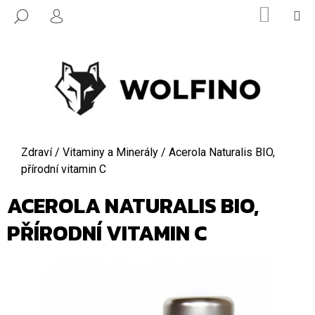
K
Přejít
NÁKUPN
M
HLEDAT
na
O
KOŠÍK
PŘIHLÁŠENÍ
ZPĚT
ZPĚT
obsah
Š
Í
C
K
O
P
O
T
Domů
Zdraví
/
Vitaminy a Minerály
/
Acerola Naturalis BIO,
Ř
přírodní vitamin C
E
ACEROLA NATURALIS BIO,
B
U
PŘÍRODNÍ VITAMIN C
J
E
T
E
N