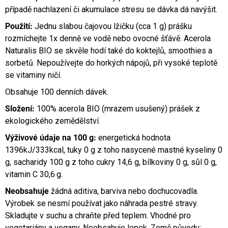
případě nachlazení či akumulace stresu se dávka dá navýšit.
Použití:
Jednu slabou
čajovou lžičku (cca 1 g) prášku
rozmíchejte 1x denně ve vodě nebo ovocné šťávě. Acerola
Naturalis BIO se skvěle hodí také do koktejlů, smoothies a
sorbetů. Nepoužívejte do horkých nápojů, při vysoké teplotě
se vitaminy ničí.
Obsahuje 100 denních dávek.
Složení:
100% acerola BIO (mrazem usušený) prášek z
ekologického zemědělství.
Výživové údaje na 100 g:
energetická hodnota
1396kJ/333kcal, tuky 0 g z toho nasycené mastné kyseliny 0
g, sacharidy 100 g z toho cukry 14,6 g, bílkoviny 0 g, sůl 0 g,
vitamin C 30,6 g.
Neobsahuje
žádná aditiva, barviva nebo dochucovadla.
Výrobek se nesmí používat jako náhrada pestré stravy.
Skladujte v suchu a chraňte před teplem. Vhodné pro
vegetariány a vegany. Neobsahuje lepek. Země původu: