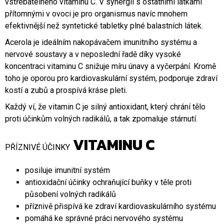
vstřebatelného vitaminu C. V synergii s ostatními látkami
přítomnými v ovoci je pro organismus navíc mnohem
efektivnější než syntetické tabletky plné balastních látek.
Acerola je ideálním nakopávačem imunitního systému a
nervové soustavy a v neposlední řadě díky vysoké
koncentraci vitaminu C snižuje míru únavy a vyčerpání. Kromě
toho je oporou pro kardiovaskulární systém, podporuje zdraví
kostí a zubů a prospívá kráse pleti.
Každý ví, že vitamin C je silný antioxidant, který chrání tělo
proti účinkům volných radikálů, a tak zpomaluje stárnutí.
VITAMINU C
PŘÍZNIVÉ ÚČINKY
posiluje imunitní systém
antioxidační účinky ochraňující buňky v těle proti
působení volných radikálů
příznivě přispívá ke zdraví kardiovaskulárního systému
pomáhá ke správné práci nervového systému