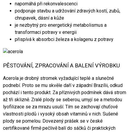
napomáhá při rekonvalescenci
podporuje stavbu a udržování zdravých kostí, zubů,
chrupavek, dásní a kůže
je nezbytný pro energetický metabolismus a
transformaci potravy v energii
přispívá k absorbci železa a kolagenu z potravy
PĚSTOVÁNÍ, ZPRACOVÁNÍ A BALENÍ VÝROBKU
Acerola je drobný stromek vyžadující teplé a slunečné
podnebí. Proto se mu skvěle daří v západní Brazílii, odkud
pochází i tento produkt. Za příznivých podmínek dává strom
až tři sklizně. Zralé plody se seberou, umyjí se a metodou
lyofilizace se za mrazu usuší. Tím se zachovají chuťové
vlastnosti plodů i vysoký obsah vitaminů v nich. Sušené
plody se pomelou. Dovezený prášek se v české
certifikované firmě pečlivě balí do sáčků či praktických