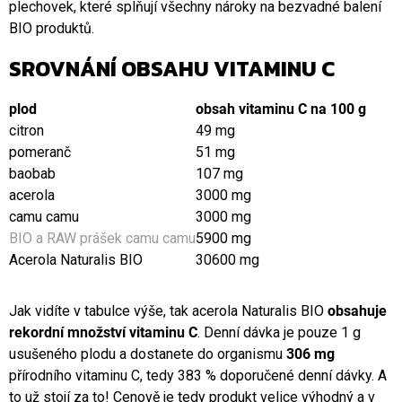
plechovek, které splňují všechny nároky na bezvadné balení
BIO produktů.
SROVNÁNÍ OBSAHU VITAMINU C
plod
obsah vitaminu C na 100 g
citron
49 mg
pomeranč
51 mg
baobab
107 mg
acerola
3000 mg
camu camu
3000 mg
BIO a RAW prášek camu camu
5900 mg
Acerola Naturalis BIO
30600 mg
Jak vidíte v tabulce výše, tak acerola Naturalis BIO
obsahuje
rekordní množství vitaminu C
. Denní dávka je pouze 1 g
usušeného plodu a dostanete do organismu
306 mg
přírodního vitaminu C, tedy 383 % doporučené denní dávky. A
to už stojí za to! Cenově je tedy produkt velice výhodný a v