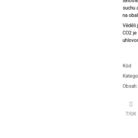
těhotné
suchu 
na obal
Věděli 
CO2 je 
uhlovo
Kód
Katego
Obsah
:
TISK