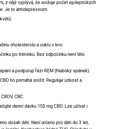
 z nějž vyplývá, že snižuje počet epileptických
še. Je to antidepresivum.
květů.
inu cholesterolu a cukru v krvi.
činku po tréninku. Bez odpočinku není tělo
spaní a podporují fázi REM (hluboký spánek).
CBD ho pomáhá snížit. Reguluje úzkost a
, CBDV, CBC.
čujte denní dávku 150 mg CBD. Lze užívat i
mo dosah dětí. Není určeno pro děti do 3 let,