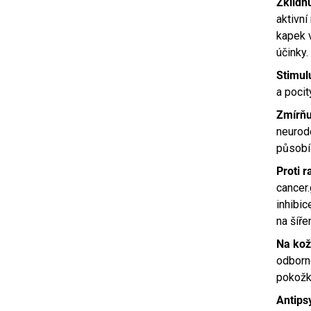
Zklidň
aktivní
kapek v
účinky.
Stimulu
a pocit
Zmírňu
neurod
působí 
Proti r
cancer
inhibic
na šíře
Na kož
odborné
pokožku
Antips