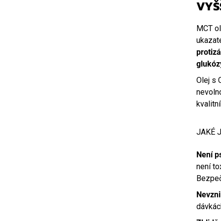
VYŠ
MCT ol
ukazate
protizá
glukózy
Olej s 
nevolno
kvalitn
JAKÉ 
Není p
není to
Bezpečn
Nevzni
dávkác