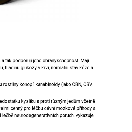
 a tak podporují jeho obranyschopnost. Mají
lu, hladinu glukózy v krvi, normální stav kůže a
rostliny konopí: kanabinoidy (jako CBN, CBV,
edostatku kyslíku a proti různým jedům včetně
 velmi cenný pro léčbu cévní mozkové příhody a
i léčbě neurodegenerativních poruch, vykazuje