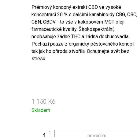
749 Kč
Prémiový konopný extrakt CBD ve vysoké
koncentraci 20 % s dalšími kanabinoidy CBG, CBC
CBN, CBDV - to vše v kokosovém MCT oleji
farmaceutické kvality. Širokospektrální,
neobsahuje žádné THC a žádná dochucovadla.
Pochází pouze z organicky pěstovaného konopí,
tak jak ho příroda stvořila. Ochutnejte svět bez
stresu.
1 150 Kč
Měrná
Skladem
cena:
DO KOŠÍKU