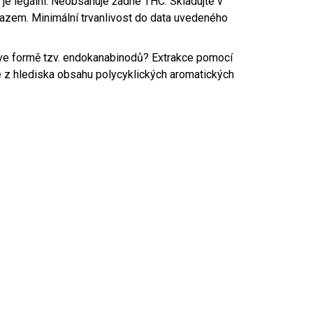
í je legální. Neobsahuje žádné THC. Skladujte v
razem. Minimální trvanlivost do data uvedeného
u ve formě tzv. endokanabinodů? Extrakce pomocí
e z hlediska obsahu polycyklických aromatických