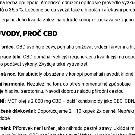
á léčba epilepsie. Americké sdružení epilepsie provedlo výzkum,
ů o 36,5 %. Léčebně se dá využít také u bipolární afektivní poru
legální. Jeho kvalita záleží na odrůdě konopí - získává se z jeho 
ŮVODY, PROČ CBD
 srdce.
CBD uvolňuje cévy, pomáhá snižovat srdeční arytmii a hlad
race těla.
CBD pomáhá rychlejší regeneraci a kvalitnějšímu odpo
 podávat výkony. Zvyšuje také vytrvalost.
ná noc.
Kanabidioly obsažené v konopí pomáhají navodit klidné 
ní harmonie.
Nezáleží na tom, co stres momentálně způsobuje - 
je hladinu serotoninu. Navodí dobrou náladu přírodní cestou.
NÍ:
MCT olej s 2 000 mg CBD + další kanabinoidy jako CBG, CBN
čené dávkování:
Doporučujeme 2 - 10 kapek 2x denně. Nepřekra
době.
nění:
Přípravek není určen jako náhrada pestré stravy. Ukládat mi