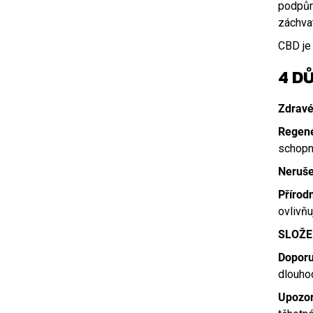
podpůrn
záchvat
CBD je 
4 D
Zdravé
Regene
schopno
Neruše
Přírod
ovlivňu
SLOŽE
Doporu
dlouho
Upozor