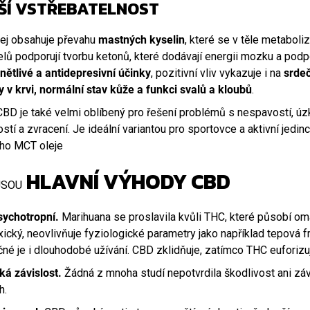
ŠÍ VSTŘEBATELNOST
ej obsahuje převahu
mastných kyselin
, které se v těle metaboli
lů podporují tvorbu ketonů, které dodávají energii mozku a podp
nětlivé a antidepresivní účinky
, pozitivní vliv vykazuje i na
srdeč
 v krvi, normální stav kůže a funkci svalů a kloubů
.
CBD je také velmi oblíbený pro řešení problémů s nespavostí, úzk
stí a zvracení. Je ideální variantou pro sportovce a aktivní jedin
ího MCT oleje
HLAVNÍ VÝHODY CBD
JSOU
sychotropní.
Marihuana se proslavila kvůli THC, které působí om
xický, neovlivňuje fyziologické parametry jako například tepová f
é je i dlouhodobé užívání. CBD zklidňuje, zatímco THC euforizu
ká závislost.
Žádná z mnoha studí nepotvrdila škodlivost ani zá
h.