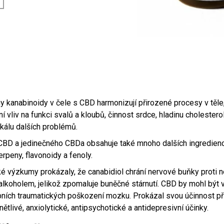
 kanabinoidy v čele s CBD harmonizují přirozené procesy v těle,
ní vliv na funkci svalů a kloubů, činnost srdce, hladinu cholestero
kálu dalších problémů.
BD a jedinečného CBDa obsahuje také mnoho dalších ingrediencí 
erpeny, flavonoidy a fenoly.
 výzkumy prokázaly, že canabidiol chrání nervové buňky proti n
alkoholem, jelikož zpomaluje buněčné stárnutí. CBD by mohl být
bních traumatických poškození mozku. Prokázal svou účinnost př
nětlivé, anxiolytické, antipsychotické a antidepresivní účinky.