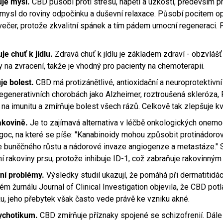
uje mysl.
CBD působí proti stresu, napětí a úzkosti, především prot
 mysl do roviny odpočinku a duševní relaxace. Působí pocitem op
ečer, protože zkvalitní spánek a tím pádem umocní regeneraci. 
je chuť k jídlu.
Zdravá chuť k jídlu je základem zdraví - obzvlášť
y na zvracení, takže je vhodný pro pacienty na chemoterapii.
je bolest.
CBD má protizánětlivé, antioxidační a neuroprotektivní 
egenerativních chorobách jako Alzheimer, roztroušená skleróza,
na imunitu a zmírňuje bolest všech rázů. Celkově tak zlepšuje kva
akovině.
Je to zajímavá alternativa v léčbě onkologických onem
.goc, na které se píše: "Kanabinoidy mohou způsobit protinádoro
e buněčného růstu a nádorové invaze angiogenze a metastáze." St
ní rakoviny prsu, protože inhibuje ID-1, což zabraňuje rakovinný
ní problémy.
Výsledky studií ukazují, že pomáhá při dermatitidá
m žurnálu Journal of Clinical Investigation objevila, že CBD pot
, jeho přebytek však často vede právě ke vzniku akné.
ychotikum.
CBD zmírňuje příznaky spojené se schizofrenií. Dále 