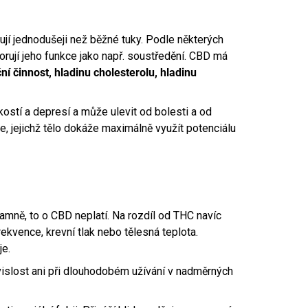
zují jednodušeji než běžné tuky. Podle některých
orují jeho funkce jako např. soustředění. CBD má
ní činnost, hladinu cholesterolu, hladinu
ostí a depresí a může ulevit od bolesti a od
ce, jejichž tělo dokáže maximálně využít potenciálu
amně, to o CBD neplatí. Na rozdíl od THC navíc
rekvence, krevní tlak nebo tělesná teplota.
je.
vislost ani při dlouhodobém užívání v nadměrných