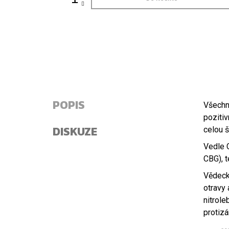
POPIS
Všechny
pozitiv
DISKUZE
celou š
Vedle C
CBG), t
Vědecké
otravy 
nitrole
protizá