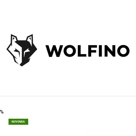
CO POTŘEBUJETE NAJÍT?
HLEDAT
DOPORUČUJEME
0%
NOVINKA
CARPAGEL, RŮZNÉ VARIANTY
KÁVA MAMACOF