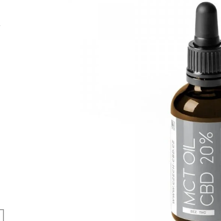
399 Kč
299 Kč
,