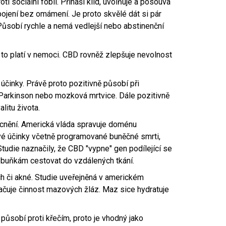
i sociální fobii. Přináší klid, uvolňuje a posouvá
ojení bez omámení. Je proto skvělé dát si pár
Působí rychle a nemá vedlejší nebo abstinenční
 to platí v nemoci. CBD rovněž zlepšuje nevolnost
účinky. Právě proto pozitivně působí při
 Parkinson nebo mozková mrtvice. Dále pozitivně
litu života.
ocnění. Americká vláda spravuje doménu
vé účinky včetně programované buněčné smrti,
udie naznačily, že CBD "vypne" gen podílející se
m buňkám cestovat do vzdálených tkání.
ch či akné. Studie uveřejněná v americkém
lačuje činnost mazových žláz. Maz sice hydratuje
působí proti křečím, proto je vhodný jako