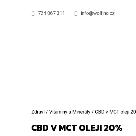
K
Přejít
na
O
724 067 311
info@wolfino.cz
ZPĚT
ZPĚT
obsah
DO
DO
Š
OBCHODU
OBCHODU
Í
K
Domů
Zdraví
/
Vitaminy a Minerály
/
CBD v MCT oleji 2
CBD V MCT OLEJI 20%
KOLAGEN WOLFINO, GRASS-FED