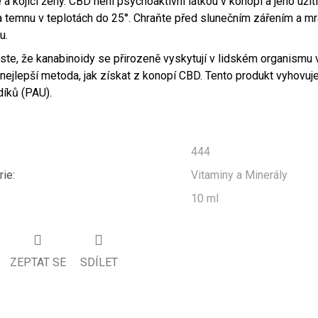
 a kojící ženy. CBD není psychoaktivní látkou v konopí a jeho užit
a temnu v teplotách do 25°. Chraňte před slunečním zářením a m
u.
jste, že kanabinoidy se přirozeně vyskytují v lidském organism
nejlepší metoda, jak získat z konopí CBD. Tento produkt vyhovuj
díků (PAU).
444
rie
:
Vitaminy a Minerály
10 ml
ZEPTAT SE
SDÍLET