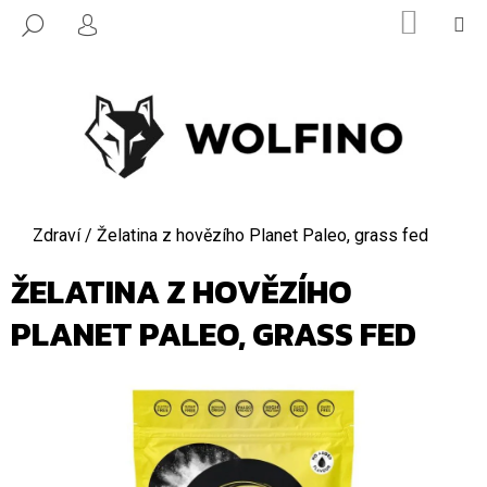
K
Přejít
NÁKUPN
M
HLEDAT
na
O
KOŠÍK
PŘIHLÁŠENÍ
ZPĚT
ZPĚT
obsah
Š
Í
C
K
O
P
O
T
Domů
Zdraví
/
Želatina z hovězího Planet Paleo, grass fed
Ř
ŽELATINA Z HOVĚZÍHO
E
B
PLANET PALEO, GRASS FED
U
J
E
T
E
N