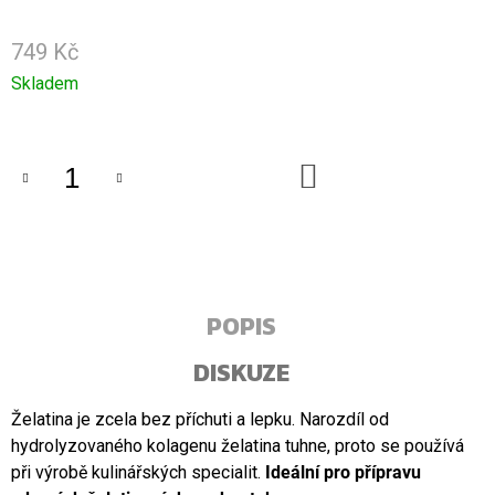
U
J
E
749 Kč
M
Měrná
Skladem
E
cena:
BIO
A
DO
RAW
KOŠÍKU
KOKOSOVÝ
OLEJ
WOLFINO
EXTRA
VIRGIN
500
ML
POPIS
249
Kč
DISKUZE
Želatina je zcela bez příchuti a lepku. Narozdíl od
hydrolyzovaného kolagenu želatina tuhne, proto se používá
při výrobě kulinářských specialit.
Ideální pro přípravu