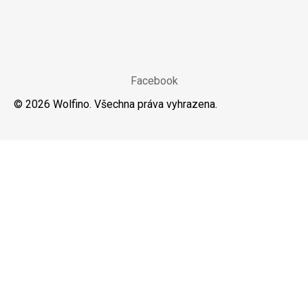
A
T
Í
Facebook
© 2026 Wolfino. Všechna práva vyhrazena.