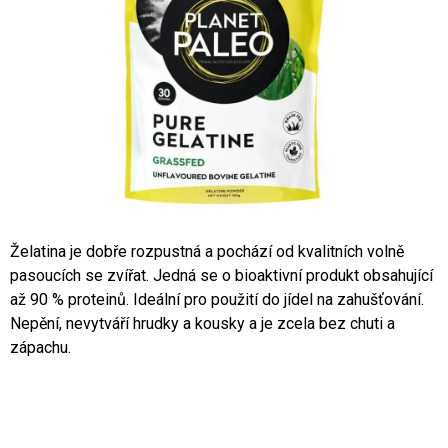
A
J
Í
T
?
HLEDAT
Želatina je dobře rozpustná a pochází od kvalitních volně
pasoucích se zvířat. Jedná se o bioaktivní produkt obsahující
až 90 % proteinů. Ideální pro použití do jídel na zahušťování.
D
Nepění, nevytváří hrudky a kousky a je zcela bez chuti a
O
zápachu.
P
O
R
U
Č