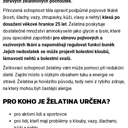
zdravých želatinových pochoutek.
Přirozená schopnost těla opravit podpůrné pojivové tkáně
(kosti, šlachy, vazy, chrupavky, kůži, vlasy a nehty)
klesá po
dosažení věkové hranice 25 let
. Želatina poskytuje
dostatečné množství aminokyselin jako glycin a lysin, které
jsou speciálně zapotřebí
pro obnovu pojivových a
vazivových tkání a napomáhají regulovat funkci buněk
.
Jejich nedostatek se může projevit bolestmi kloubů,
lámavostí nehtů a bolestmi svalů.
Želírovací schopnost želatiny vám může pomoci při redukční
dietě. Zaplní místo s nízkým obsahem tuku a energie ve
stravě. Želatina je hovězího původu, tedy není z rybího zdroje,
na který mohou být častější alergie.
PRO KOHO JE ŽELATINA URČENA?
pro aktivní lidi a sportovce
pro lidi, kteří mají problémy s klouby, vazy, šlachami,
kůží a nehty