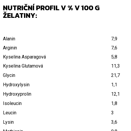
NUTRIČNÍ PROFIL V % V 100 G
ŽELATINY:
Alanin
7,9
Arginin
7,6
Kyselina Asparagová
5,8
Kyselina Glutamová
11,3
Glycin
21,7
Hydroxylysin
1,1
Hydroxyprolin
12,1
Isoleucin
1,8
Leucin
3
Lysin
3,6