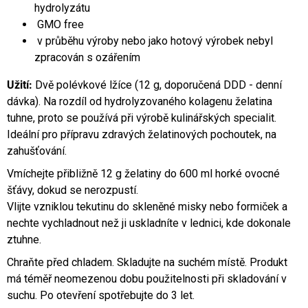
hydrolyzátu
GMO free
v průběhu výroby nebo jako hotový výrobek nebyl
zpracován s ozářením
Užití:
Dvě polévkové lžíce (12 g, doporučená DDD - denní
dávka). Na rozdíl od hydrolyzovaného kolagenu želatina
tuhne, proto se používá při výrobě kulinářských specialit.
Ideální pro přípravu zdravých želatinových pochoutek, na
zahušťování.
Vmíchejte přibližně 12 g želatiny do 600 ml horké ovocné
šťávy, dokud se nerozpustí.
Vlijte vzniklou tekutinu do skleněné misky nebo formiček a
nechte vychladnout než ji uskladníte v lednici, kde dokonale
ztuhne.
Chraňte před chladem. Skladujte na suchém místě. Produkt
má téměř neomezenou dobu použitelnosti při skladování v
suchu. Po otevření spotřebujte do 3 let.