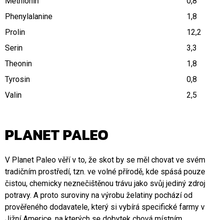
Methionin
0,8
Phenylalanine
1,8
Prolin
12,2
Serin
3,3
Theonin
1,8
Tyrosin
0,8
Valin
2,5
PLANET PALEO
V Planet Paleo věří v to, že skot by se měl chovat ve svém
tradičním prostředí, tzn. ve volné přírodě, kde spásá pouze
čistou, chemicky neznečištěnou trávu jako svůj jediný zdroj
potravy. A proto suroviny na výrobu želatiny pochází od
prověřeného dodavatele, který si vybírá specifické farmy v
Jižní Americe, na kterých se dobytek chová místním