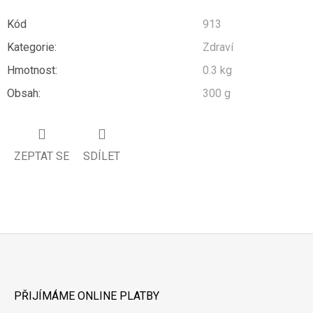
Kód
913
Kategorie
:
Zdraví
Hmotnost
:
0.3 kg
Obsah
:
300 g
ZEPTAT SE
SDÍLET
Z
Á
PŘIJÍMÁME ONLINE PLATBY
P