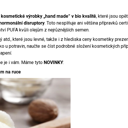
399 Kč
299 Kč
í
kosmetické výrobky „hand made“ v bio kvalitě
, které jsou opě
hormonální disruptory
. Toto nesplňuje ani většina přípravků cert
ví PUFA kvůli olejům z nejrůznějších semen.
ový atd., které jsou levné, takže i z hlediska ceny kosmetiky prez
 jako u potravin, naučte se číst podrobné složení kosmetických př
vapení.
e je i vám. Máme tyto
NOVINKY
:
ém na ruce