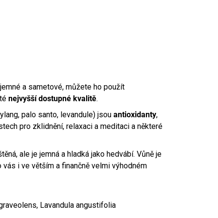
u jemné a sametové, můžete ho použít
 té
nejvyšší dostupné kvalitě
.
-ylang, palo santo, levandule) jsou
antioxidanty
,
tech pro zklidnění, relaxaci a meditaci a některé
ěná, ale je jemná a hladká jako hedvábí. Vůně je
pro vás i ve větším a finančně velmi výhodném
graveolens, Lavandula angustifolia