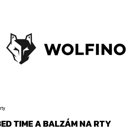
CO POTŘEBUJETE NAJÍT?
HLEDAT
DOPORUČUJEME
rty
ED TIME A BALZÁM NA RTY
CARPAGEL, RŮZNÉ VARIANTY
KÁVA MAMACOF