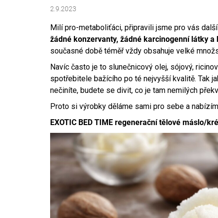
749 Kč
2.9.2023
Milí pro-metaboliťáci, připravili jsme pro vás dalš
žádné konzervanty, žádné karcinogenní látky a 
současné době téměř vždy obsahuje velké množst
Navíc často je to slunečnicový olej, sójový, ricin
spotřebitele bažícího po té nejvyšší kvalitě. Tak
nečiníte, budete se divit, co je tam nemilých přek
Proto si výrobky děláme sami pro sebe a nabízím
EXOTIC BED TIME regenerační tělové máslo/kr