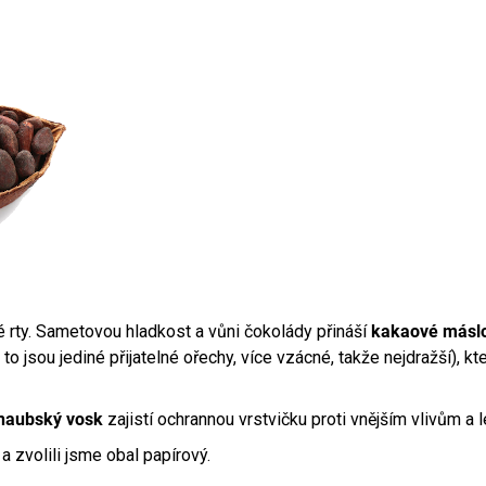
 rty. Sametovou hladkost a vůni čokolády přináší
kakaové másl
to jsou jediné přijatelné ořechy, více vzácné, takže nejdražší), kt
rnaubský vosk
zajistí ochrannou vrstvičku proti vnějším vlivům a l
a zvolili jsme obal papírový.