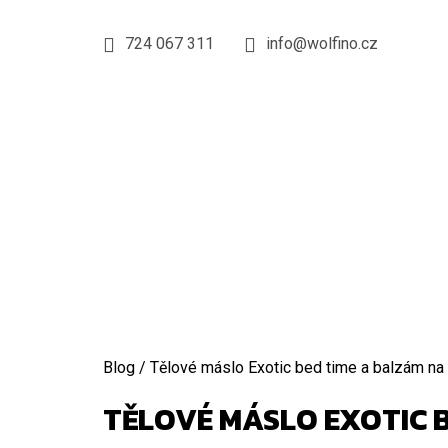
K
Přejít
na
O
724 067 311
info@wolfino.cz
ZPĚT
ZPĚT
obsah
DO
DO
Š
OBCHODU
OBCHODU
Í
K
Domů
Blog
/
Tělové máslo Exotic bed time a balzám na 
TĚLOVÉ MÁSLO EXOTIC B
KOLAGEN WOLFINO, GRASS-FED