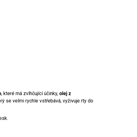
o
, které má zvlhčující účinky,
olej z
erý se velmi rychle vstřebává, vyživuje rty do
esk.