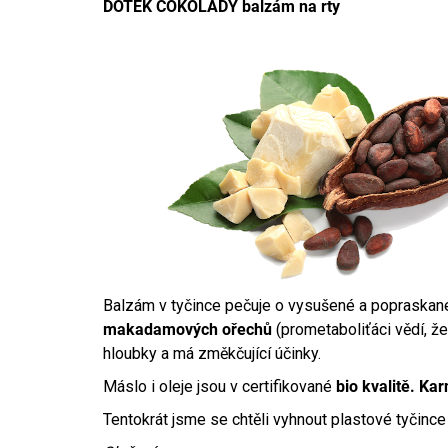
DOTEK ČOKOLÁDY balzám na rty
Balzám v tyčince pečuje o vysušené a popraskané
makadamových ořechů
(prometaboliťáci vědí, že 
hloubky a má změkčující účinky.
Máslo i oleje jsou v certifikované
bio kvalitě. Ka
Tentokrát jsme se chtěli vyhnout plastové tyčince 