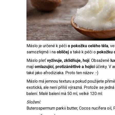
Máslo je určené k péči
o pokožku celého těla
, v
samozřejmě i na
obličej
a také k péči o
pokožku d
Máslo pleť
vyživuje, zklidňuje, hojí
. Obsažené
lu
mají
omlazující, protizánětlivé a hojící
účinky. V a
také jako afrodiziaka. Proto ten název :-)
Máslo má jemnou texturu a pokud použijete přiměře
exotická, ale není příliš výrazná. Protože se jedn
balení. Malé balení má 50 ml, velké 120 ml.
Složení:
Buterospermum parkii butter, Cocos nucifera oil, 