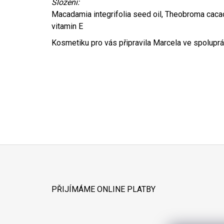
Složení:
Macadamia integrifolia seed oil, Theobroma cacao 
vitamin E
Kosmetiku pro vás připravila Marcela ve spoluprác
Z
Á
PŘIJÍMÁME ONLINE PLATBY
P
A
T