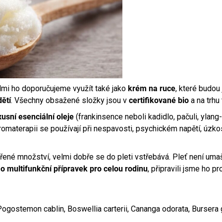
elmi ho doporučujeme využít také jako
krém na ruce
, které budo
ětí
. Všechny obsažené složky jsou v
certifikované bio
a na trhu
xusní esenciální oleje
(frankinsence neboli kadidlo, pačuli, ylang
romaterapii se používají při nespavosti, psychickém napětí, úzkos
né množství, velmi dobře se do pleti vstřebává. Pleť není umašt
á
o multifunkční přípravek pro celou rodinu
, připravili jsme ho 
Pogostemon cablin, Boswellia carterii, Cananga odorata, Bursera 